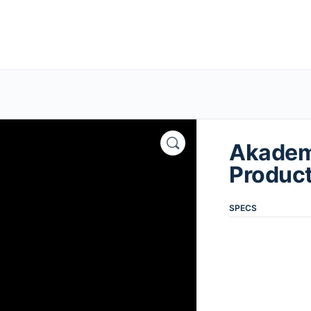
Akadem
Produc
SPECS