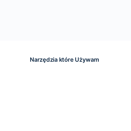
Narzędzia które Używam
© 2026 - Wzlot.pl