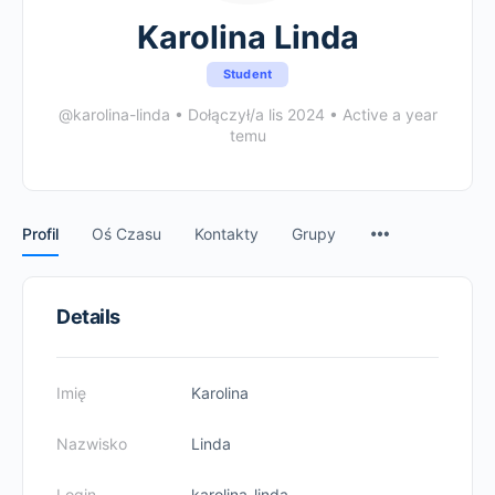
Karolina Linda
Student
@karolina-linda
•
Dołączył/a lis 2024
•
Active a year
temu
Profil
Oś Czasu
Kontakty
Grupy
Details
Imię
Karolina
Nazwisko
Linda
Login
karolina-linda