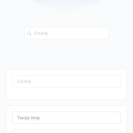
Search
for:
Search
for: