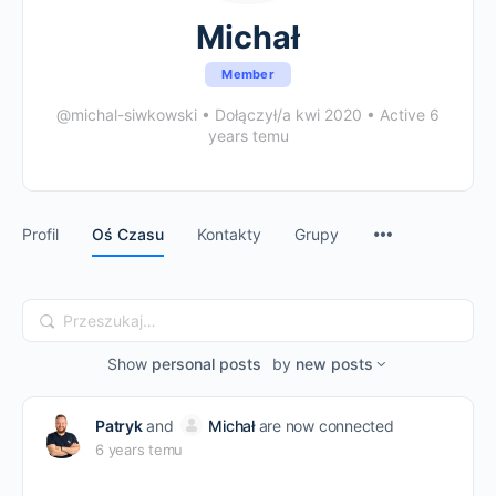
Michał
Member
@michal-siwkowski
•
Dołączył/a kwi 2020
•
Active 6
years temu
Profil
Oś Czasu
Kontakty
Grupy
Przeszukaj…
Show
personal posts
by
new posts
Patryk
and
Michał
are now connected
6 years temu